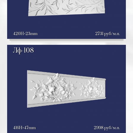
420H
23mm
2731 руб/м.п.
Лф-108
416H
47mm
2998 руб/м.п.