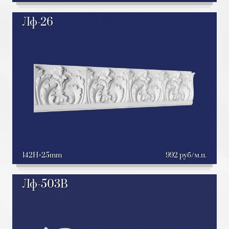
Лф-26
142H
25mm
992 руб/м.п.
Лф-503В