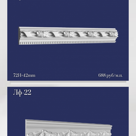
72H
42mm
688 руб/м.п.
Лф-22