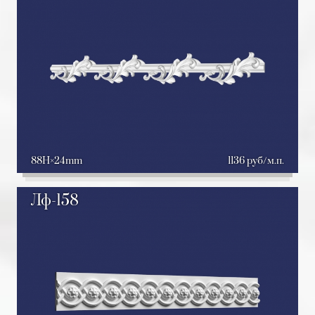
88H
24mm
1136 руб/м.п.
Лф-158