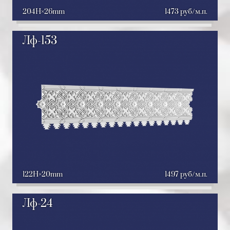
204H
26mm
1473 руб/м.п.
Лф-153
122H
20mm
1497 руб/м.п.
Лф-24