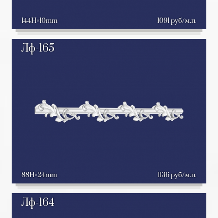
144H
10mm
1091 руб/м.п.
Лф-165
88H
24mm
1136 руб/м.п.
Лф-164