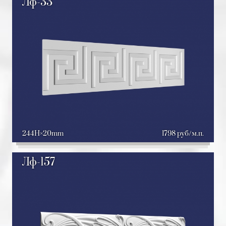
Лф-33
244H
20mm
1798 руб/м.п.
Лф-157