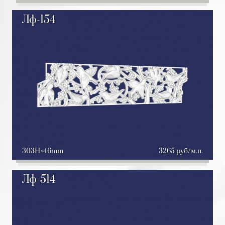
Лф-154
303H
46mm
3265 руб/м.п.
Лф-514