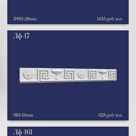
170H
28mm
1435 руб/м.п.
Лф-17
91H
13mm
628 руб/м.п.
Лф-161