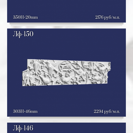
350H
20mm
2176 руб/м.п.
Лф-150
303H
46mm
2294 руб/м.п.
Лф-146