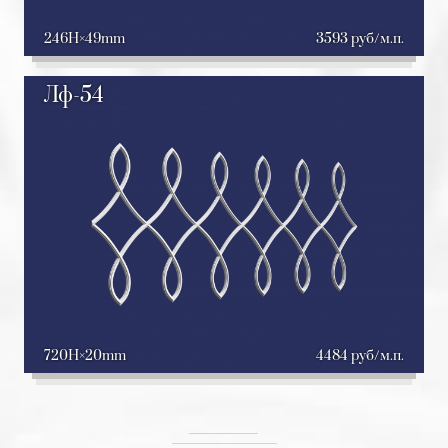
246H
49mm
3593 руб/м.п.
Лф-54
720H
20mm
4484 руб/м.п.