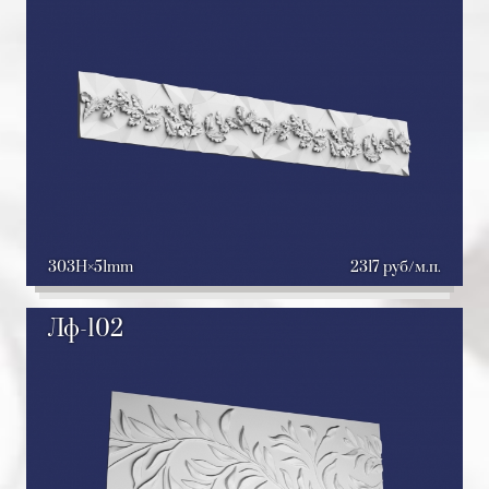
303H
51mm
2317 руб/м.п.
Лф-102