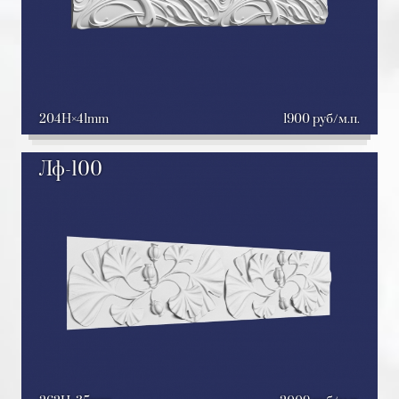
204H
41mm
1900 руб/м.п.
Лф-100