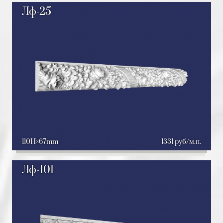
Лф-25
110H
67mm
1331 руб/м.п.
Лф-101