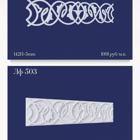
142H
5mm
1091 руб/м.п.
Лф-503