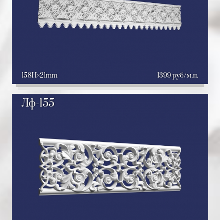
158H
21mm
1399 руб/м.п.
Лф-155