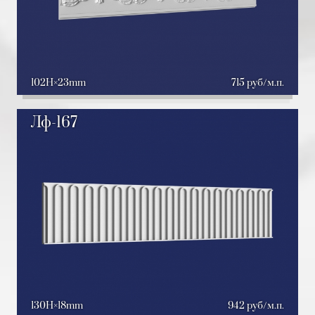
102H
23mm
715 руб/м.п.
Лф-167
130H
18mm
942 руб/м.п.