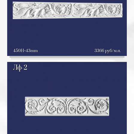
450H
43mm
3366 руб/м.п.
Лф-2