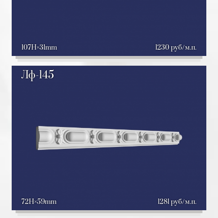
107H
31mm
1230 руб/м.п.
Лф-145
72H
59mm
1281 руб/м.п.