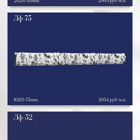
262H
35mm
2009 руб/м.п.
Лф-75
102H
75mm
2054 руб/м.п.
Лф-52