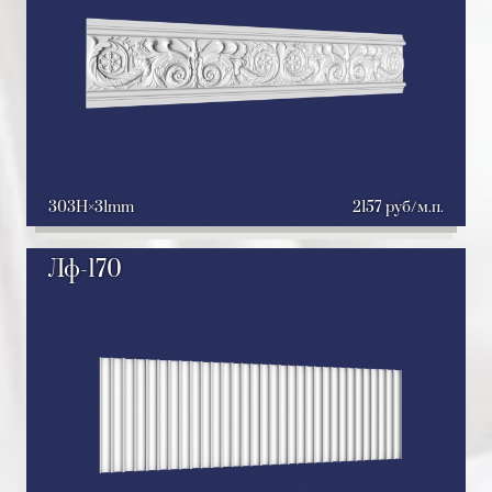
303H
31mm
2157 руб/м.п.
Лф-170