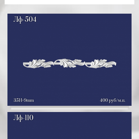
Лф-504
35H
9mm
400 руб/м.п.
Лф-110