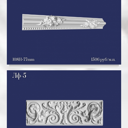
108H
77mm
1506 руб/м.п.
Лф-5