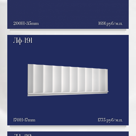
200H
35mm
1691 руб/м.п.
Лф-191
170H
17mm
1775 руб/м.п.