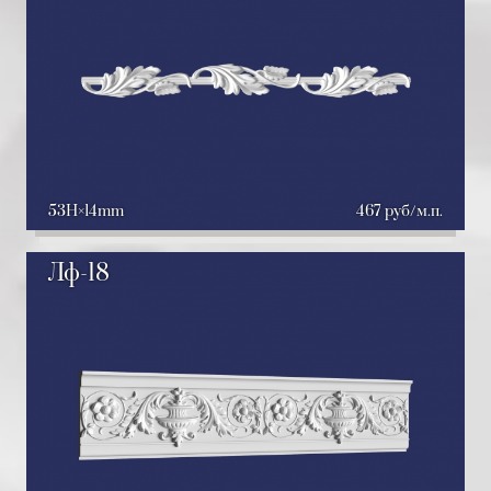
53H
14mm
467 руб/м.п.
Лф-18