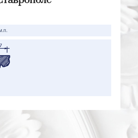
 Ставрополе
м.п.