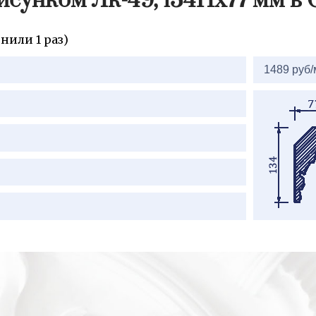
исунком Лк-49, 134Hх77 мм в
нили 1 раз)
1489 руб/