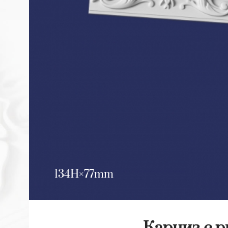
134H
77mm