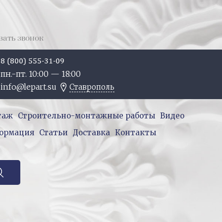
зать звонок
8 (800) 555-31-09
пн.-пт. 10:
00
— 18:
00
info@lepart.su
Ставрополь
таж
Строительно-монтажные работы
Видео
ормация
Статьи
Доставка
Контакты