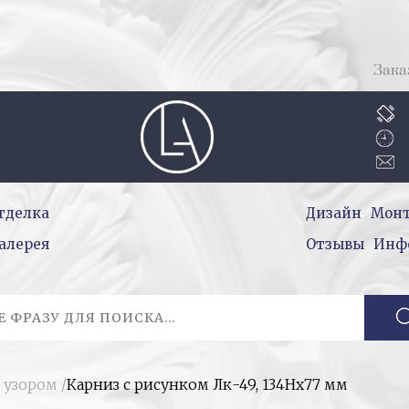
Зака
тделка
Дизайн
Мон
алерея
Отзывы
Инф
 узором
/
Карниз с рисунком Лк-49, 134Hх77 мм