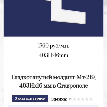
1760 руб/м.п.
403H
16mm
Гладкотянутый молдинг Мт-219,
403Hx16 мм в Ставрополе
Заказать звонок
Оценка:
2+2=