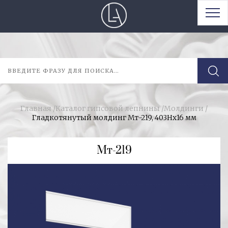
Главная
/
Каталог гипсовой лепнины
/
Молдинги
/
Гладкотянутый молдинг Мт-219, 403Hx16 мм
Мт-219