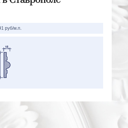
 в Ставрополе
91 руб/м.п.