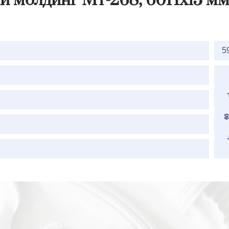
й молдинг Мт-268, 60Hx15 мм
2=
5