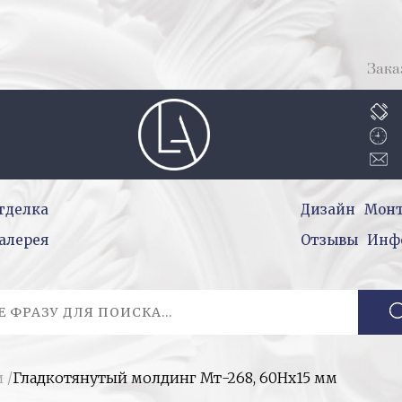
Зака
тделка
Дизайн
Мон
алерея
Отзывы
Инф
и
/
Гладкотянутый молдинг Мт-268, 60Hx15 мм