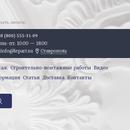
зать звонок
8 (800) 555-31-09
пн.-пт. 10:
00
— 18:
00
info@lepart.su
Ставрополь
таж
Строительно-монтажные работы
Видео
ормация
Статьи
Доставка
Контакты