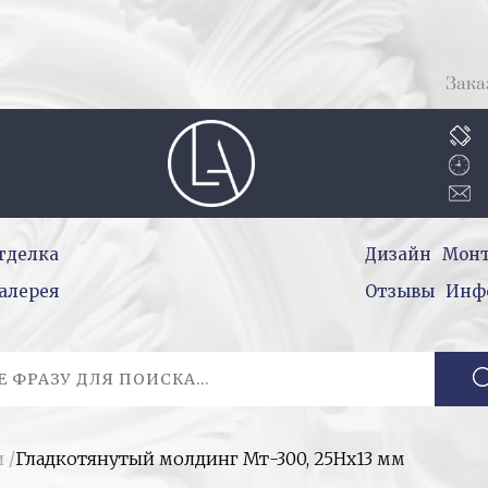
Зака
тделка
Дизайн
Мон
алерея
Отзывы
Инф
и
/
Гладкотянутый молдинг Мт-300, 25Нх13 мм