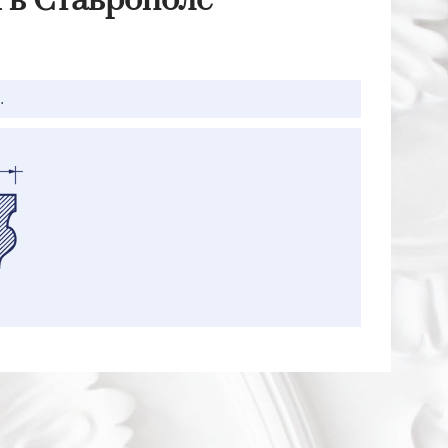
 в Ставрополе
.