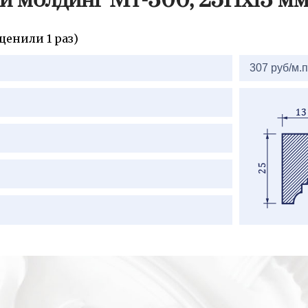
й молдинг Мт-300, 25Нх13 мм
ценили 1 раз)
2=
307 руб/м.п