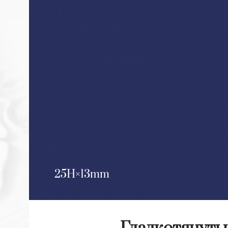
25H
13mm