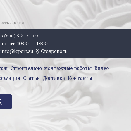
зать звонок
8 (800) 555-31-09
пн.-пт. 10:
00
— 18:
00
info@lepart.su
Ставрополь
таж
Строительно-монтажные работы
Видео
ормация
Статьи
Доставка
Контакты