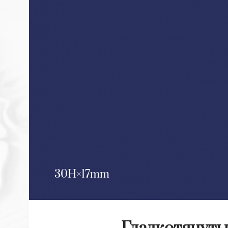
30H
17mm