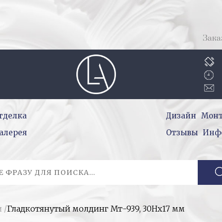
Зака
тделка
Дизайн
Мон
алерея
Отзывы
Инф
и
/
Гладкотянутый молдинг Мт-939, 30Hх17 мм