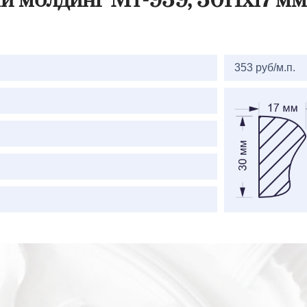
й молдинг Мт-939, 30Hх17 мм
2=
353 руб/м.п.