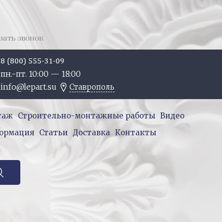
зать звонок
8 (800) 555-31-09
пн.-пт. 10:
00
— 18:
00
info@lepart.su
Ставрополь
таж
Строительно-монтажные работы
Видео
ормация
Статьи
Доставка
Контакты