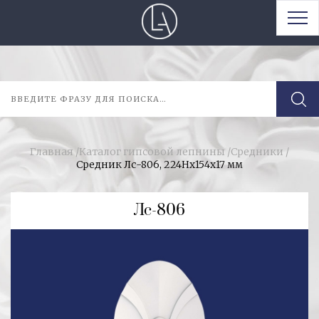
Главная
/
Каталог гипсовой лепнины
/
Средники
/
Средник Лс-806, 224Hх154х17 мм
Лс-806